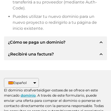
transferirá a su proveedor (mediante Auth-
Code).
Puedes utilizar tu nuevo dominio para un
nuevo proyecto o redirigirlo a tu página de
inicio existente.
expand_less
¿Cómo se paga un dominio?
expand_less
¿Recibiré una factura?
Tras llegar a un acuerdo, el propietario le
informará de los detalles del pago. A
continuación, el propietario le facilitará los datos
Sí, el vendedor le enviará la factura
bancarios SEPA y, si lo desea, también le ofrecerá
correspondiente. Para precios de compra
Paypal u otros métodos de pago.
superiores, también recibirá un contrato de
Español
compra adicional si lo solicita.
Indique siempre el nombre de dominio y el
El dominio strafverteidiger-ostsee.de se ofrece en este
número de factura al realizar la transferencia.
mercado
dominio
. A través de este formulario, puede
enviar una oferta para comprar el dominio o ponerse en
contacto directamente con la persona responsable. Todas