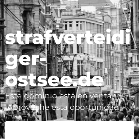
strafverteidi
ger-
ostsee.de
Este dominio está en venta -
¡Aproveche esta oportunidad!