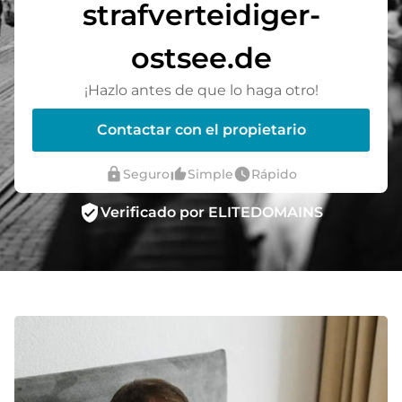
strafverteidiger-
ostsee.de
¡Hazlo antes de que lo haga otro!
Contactar con el propietario
lock
thumb_up_alt
watch_later
Seguro
Simple
Rápido
verified_user
Verificado por ELITEDOMAINS