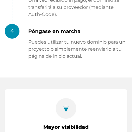
Una vez recibido el pago, el dominio se
transferirá a su proveedor (mediante
Auth-Code).
4
Póngase en marcha
Puedes utilizar tu nuevo dominio para un
proyecto o simplemente reenviarlo a tu
página de inicio actual.
highlight
Mayor visibilidad